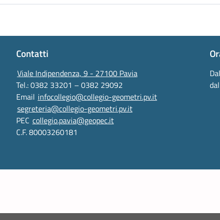
Contatti
Or
Viale Indipendenza, 9 - 27100 Pavia
Dal
Tel.: 0382 33201 – 0382 29092
dal
Email
infocollegio@collegio-geometri.pv.it
segreteria@collegio-geometri.pv.it
PEC
collegio.pavia@geopec.it
C.F. 80003260181