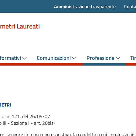
Amministrazione trasparente
Conta
metri Laureati
formativi
Comunicazioni
Professione
Ti
METRI
 G.U. n. 121, del 26/05/07
III - Sezione I - art. 20bis)
uare, seppure in modo non esaustivo, la condotta a cui i professionis