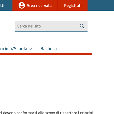
tti
Area riservata
Registrati
Cerca
rocinio/Scuola
Bacheca
ti devono conformarsi allo scopo di rispettare i principi