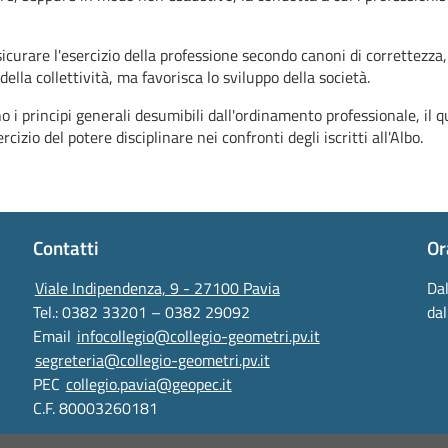
curare l'esercizio della professione secondo canoni di correttezza, 
lla collettività, ma favorisca lo sviluppo della società.
 i principi generali desumibili dall'ordinamento professionale, il qual
cizio del potere disciplinare nei confronti degli iscritti all'Albo.
Contatti
Or
Viale Indipendenza, 9 - 27100 Pavia
Dal
Tel.: 0382 33201 – 0382 29092
dal
Email
infocollegio@collegio-geometri.pv.it
segreteria@collegio-geometri.pv.it
PEC
collegio.pavia@geopec.it
C.F. 80003260181